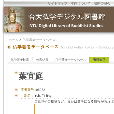
サイトマップ
．
本館について
．
諮問委員会
．
．
ホーム
>
仏学著者データベース
仏学著者検索
検索結果
仏学著者データベース
資料改正
葉宜庭
著者番号
105972
別名：
Yeh, Yi-ting
ご意見やご指摘など、または参考になる情報があれば