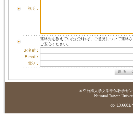
説明：
連絡先を教えていただければ、ご意見について連絡さ
ご安心ください。
お名前：
E-mail：
電話：
国立台湾大学
文学部仏教学セン
National Taiwan Universi
doi:10.6681