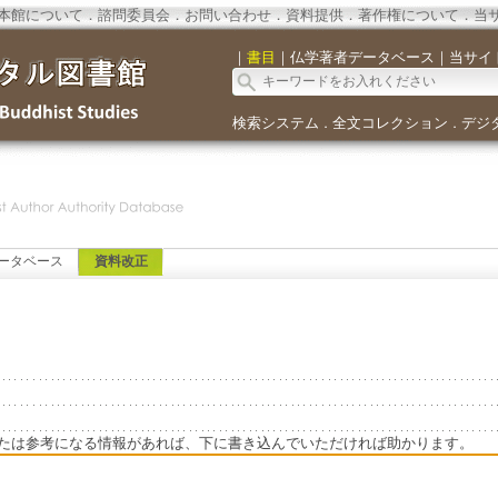
本館について
．
諮問委員会
．
お問い合わせ
．
資料提供
．
著作権について
．
当
｜
書目
｜
仏学著者データベース
｜
当サイ
検索システム
全文コレクション
デジ
．
．
ータベース
資料改正
たは参考になる情報があれば、下に書き込んでいただければ助かります。