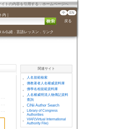
サイトの内容を引用する
．
ホームページへ
中
EN
ト内
｜
戻る
タル仏経
言語レッスン
リンク
．
．
関連サイト
。
人名規範檢索
。
佛教著者人名權威資料庫
。
佛學名相規範資料庫
。
人名權威明清人物傳記資料
查詢
。
CiNii Author Search
Library of Congress
。
Authorities
VIAF(Virtual International
。
Authority File)