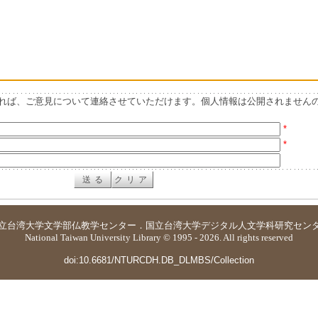
れば、ご意見について連絡させていただけます。個人情報は公開されません
*
*
立台湾大学
文学部仏教学センター
．
国立台湾大学デジタル人文学科研究セン
National Taiwan University Library © 1995 - 2026. All rights reserved
doi:10.6681/NTURCDH.DB_DLMBS/Collection