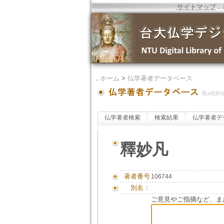
サイトマップ
．
．
ホーム
>
仏学著者データベース
仏学著者検索
検索結果
仏学著者デ
釋妙凡
著者番号
106744
別名：
ご意見やご指摘など、ま