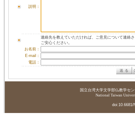
説明：
連絡先を教えていただければ、ご意見について連絡さ
ご安心ください。
お名前：
E-mail：
電話：
国立台湾大学
文学部仏教学セン
National Taiwan Universi
doi:10.6681