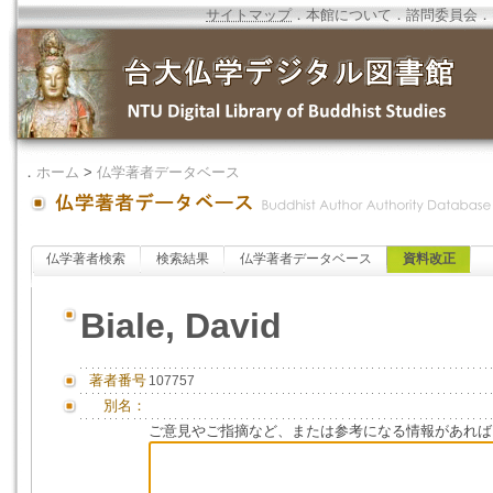
サイトマップ
．
本館について
．
諮問委員会
．
．
ホーム
>
仏学著者データベース
仏学著者検索
検索結果
仏学著者データベース
資料改正
Biale, David
著者番号
107757
別名：
ご意見やご指摘など、または参考になる情報があれば