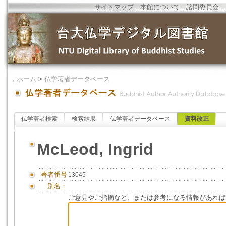
サイトマップ
．
本館について
．
諮問委員会
．
．
ホーム
>
仏学著者データベース
仏学著者検索
検索結果
仏学著者データベース
資料改正
McLeod, Ingrid
著者番号
13045
別名：
ご意見やご指摘など、または参考になる情報があれば