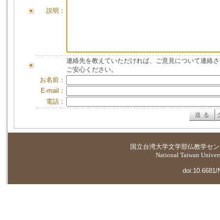
説明：
連絡先を教えていただければ、ご意見について連絡さ
ご安心ください。
お名前：
E-mail：
電話：
国立台湾大学
文学部仏教学セン
National Taiwan Universi
doi:10.6681