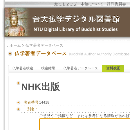
サイトマップ
．
本館について
．
諮問委員会
．
．
ホーム
>
仏学著者データベース
仏学著者検索
検索結果
仏学著者データベース
資料改正
NHK出版
著者番号
14418
別名：
ご意見やご指摘など、または参考になる情報があれば