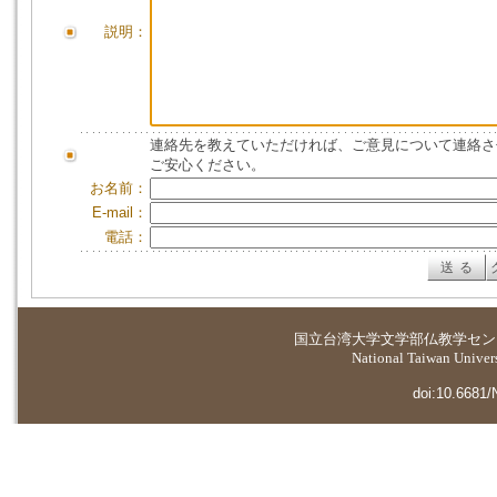
説明：
連絡先を教えていただければ、ご意見について連絡さ
ご安心ください。
お名前：
E-mail：
電話：
国立台湾大学
文学部仏教学セン
National Taiwan Universi
doi:10.6681