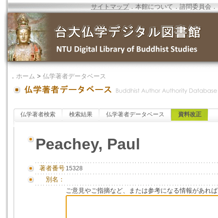
サイトマップ
．
本館について
．
諮問委員会
．
．
ホーム
>
仏学著者データベース
仏学著者検索
検索結果
仏学著者データベース
資料改正
Peachey, Paul
著者番号
15328
別名：
ご意見やご指摘など、または参考になる情報があれば