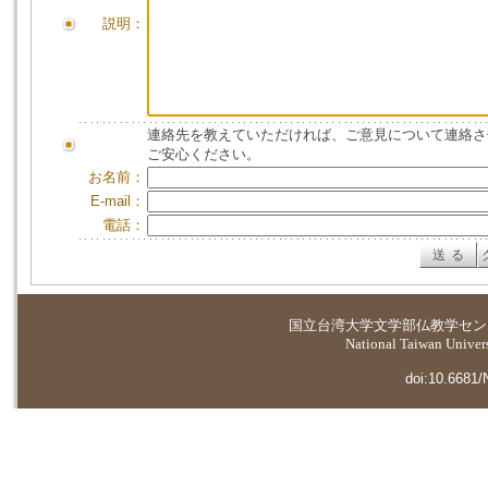
説明：
連絡先を教えていただければ、ご意見について連絡さ
ご安心ください。
お名前：
E-mail：
電話：
国立台湾大学
文学部仏教学セン
National Taiwan Universi
doi:10.6681