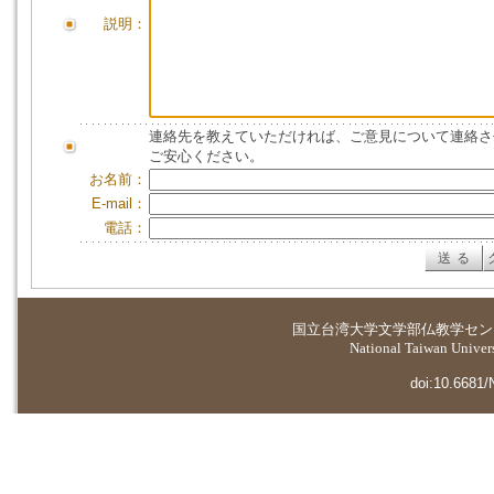
説明：
連絡先を教えていただければ、ご意見について連絡さ
ご安心ください。
お名前：
E-mail：
電話：
国立台湾大学
文学部仏教学セン
National Taiwan Universi
doi:10.6681