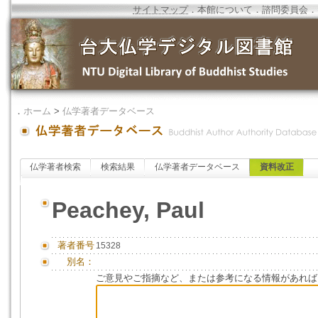
サイトマップ
．
本館について
．
諮問委員会
．
．
ホーム
>
仏学著者データベース
仏学著者検索
検索結果
仏学著者データベース
資料改正
Peachey, Paul
著者番号
15328
別名：
ご意見やご指摘など、または参考になる情報があれば