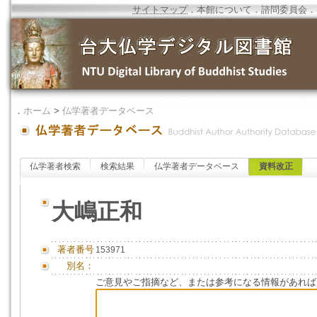
サイトマップ
．
本館について
．
諮問委員会
．
．
ホーム
>
仏学著者データベース
仏学著者検索
検索結果
仏学著者データベース
資料改正
大嶋正和
著者番号
153971
別名：
ご意見やご指摘など、または参考になる情報があれば