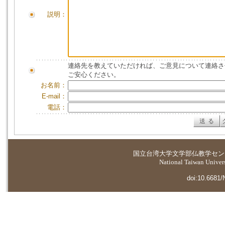
説明：
連絡先を教えていただければ、ご意見について連絡さ
ご安心ください。
お名前：
E-mail：
電話：
国立台湾大学
文学部仏教学セン
National Taiwan Universi
doi:10.6681