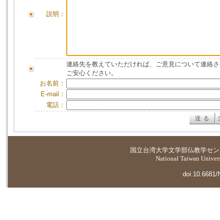
説明：
連絡先を教えていただければ、ご意見について連絡さ
ご安心ください。
お名前：
E-mail：
電話：
国立台湾大学
文学部仏教学セン
National Taiwan Universi
doi:10.6681