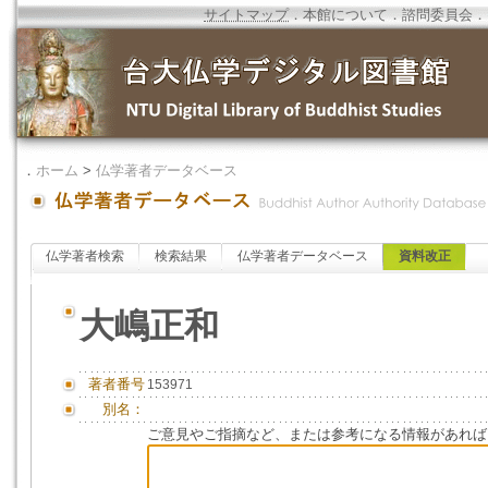
サイトマップ
．
本館について
．
諮問委員会
．
．
ホーム
>
仏学著者データベース
仏学著者検索
検索結果
仏学著者データベース
資料改正
大嶋正和
著者番号
153971
別名：
ご意見やご指摘など、または参考になる情報があれば