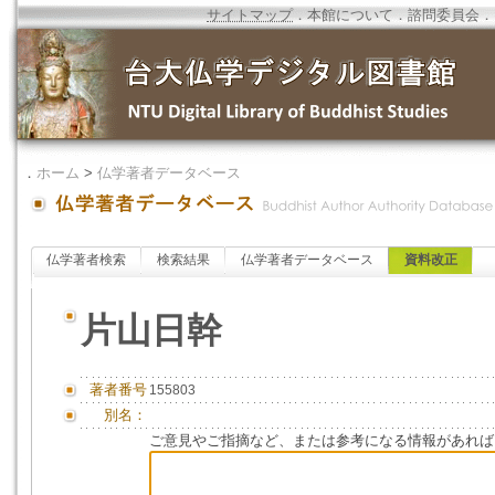
サイトマップ
．
本館について
．
諮問委員会
．
．
ホーム
>
仏学著者データベース
仏学著者検索
検索結果
仏学著者データベース
資料改正
片山日幹
著者番号
155803
別名：
ご意見やご指摘など、または参考になる情報があれば