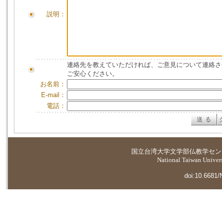
説明：
連絡先を教えていただければ、ご意見について連絡さ
ご安心ください。
お名前：
E-mail：
電話：
国立台湾大学
文学部仏教学セン
National Taiwan Universi
doi:10.6681