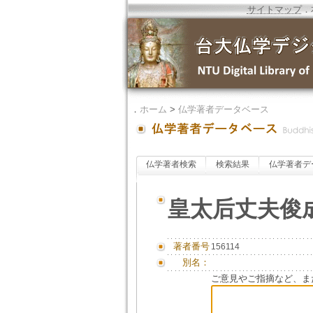
サイトマップ
．
．
ホーム
>
仏学著者データベース
仏学著者検索
検索結果
仏学著者デ
皇太后丈夫俊
著者番号
156114
別名：
ご意見やご指摘など、ま