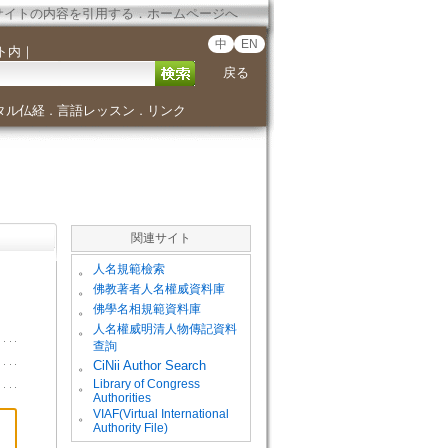
サイトの内容を引用する
．
ホームページへ
中
EN
ト内
｜
戻る
タル仏経
言語レッスン
リンク
．
．
関連サイト
。
人名規範檢索
。
佛教著者人名權威資料庫
。
佛學名相規範資料庫
。
人名權威明清人物傳記資料
查詢
。
CiNii Author Search
Library of Congress
。
Authorities
VIAF(Virtual International
。
Authority File)