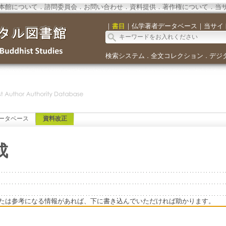
本館について
．
諮問委員会
．
お問い合わせ
．
資料提供
．
著作権について
．
当
｜
書目
｜
仏学著者データベース
｜
当サイ
検索システム
全文コレクション
デジ
．
．
ータベース
資料改正
成
たは参考になる情報があれば、下に書き込んでいただければ助かります。