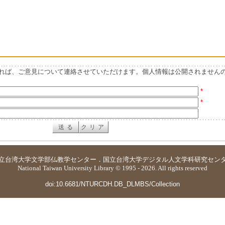
れば、ご意見について連絡させていただけます。個人情報は公開されません
*
*
立台湾大学
文学部仏教学センター
．
国立台湾大学デジタル人文学科研究セン
National Taiwan University Library © 1995 - 2026. All rights reserved
doi:10.6681/NTURCDH.DB_DLMBS/Collection