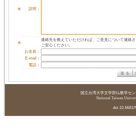
説明：
連絡先を教えていただければ、ご意見について連絡さ
ご安心ください。
お名前：
E-mail：
電話：
国立台湾大学
文学部仏教学セン
National Taiwan Universi
doi:10.6681