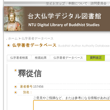
サイトマップ
．
本館について
．
諮問委員会
．
．
ホーム
>
仏学著者データベース
仏学著者検索
検索結果
仏学著者データベース
資料改正
釋從信
著者番号
157456
別名：
ご意見やご指摘など、または参考になる情報があれば