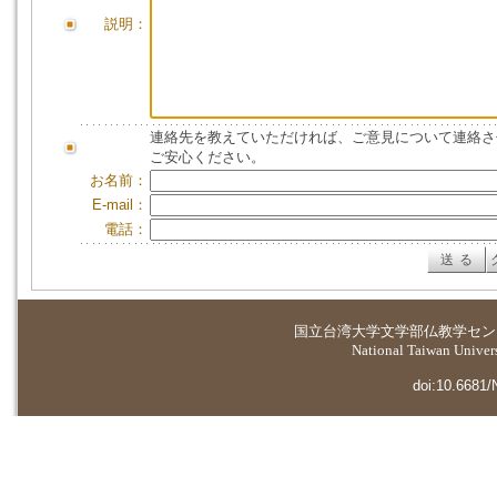
説明：
連絡先を教えていただければ、ご意見について連絡さ
ご安心ください。
お名前：
E-mail：
電話：
国立台湾大学
文学部仏教学セン
National Taiwan Universi
doi:10.6681