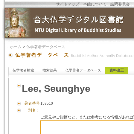
サイトマップ
．
本館について
．
諮問委員会
．
．
ホーム
>
仏学著者データベース
仏学著者検索
検索結果
仏学著者データベース
資料改正
Lee, Seunghye
著者番号
158510
別名：
ご意見やご指摘など、または参考になる情報があれば