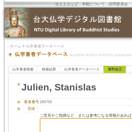
サイトマップ
．
本館について
．
諮問委員会
．
．
ホーム
>
仏学著者データベース
仏学著者検索
検索結果
仏学著者データベース
資料改正
Julien, Stanislas
著者番号
165755
別名：
ご意見やご指摘など、または参考になる情報があれば