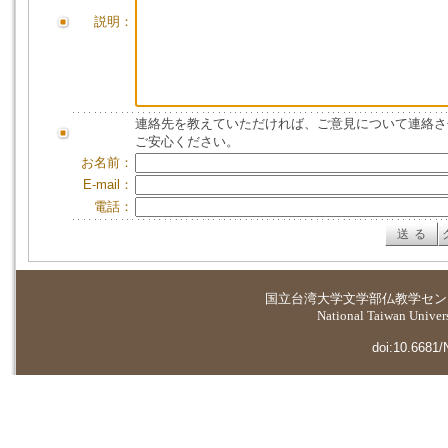
説明：
連絡先を教えていただければ、ご意見について連絡さ
ご安心ください。
お名前：
E-mail：
電話：
国立台湾大学
文学部仏教学セン
National Taiwan Universi
doi:10.6681