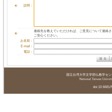
説明：
連絡先を教えていただければ、ご意見について連絡さ
ご安心ください。
お名前：
E-mail：
電話：
国立台湾大学
文学部仏教学セン
National Taiwan Universi
doi:10.6681