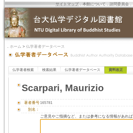
サイトマップ
．
本館について
．
諮問委員会
．
．
ホーム
>
仏学著者データベース
仏学著者検索
検索結果
仏学著者データベース
資料改正
Scarpari, Maurizio
著者番号
165781
別名：
ご意見やご指摘など、または参考になる情報があれば