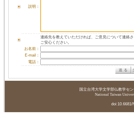
説明：
連絡先を教えていただければ、ご意見について連絡さ
ご安心ください。
お名前：
E-mail：
電話：
国立台湾大学
文学部仏教学セン
National Taiwan Universi
doi:10.6681