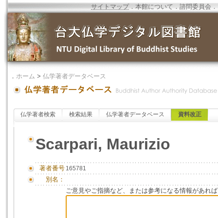
サイトマップ
．
本館について
．
諮問委員会
．
．
ホーム
>
仏学著者データベース
仏学著者検索
検索結果
仏学著者データベース
資料改正
Scarpari, Maurizio
著者番号
165781
別名：
ご意見やご指摘など、または参考になる情報があれば