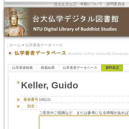
サイトマップ
．
本館について
．
諮問委員会
．
．
ホーム
>
仏学著者データベース
仏学著者検索
検索結果
仏学著者データベース
資料改正
Keller, Guido
著者番号
168131
別名：
ご意見やご指摘など、または参考になる情報があれば