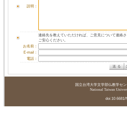
説明：
連絡先を教えていただければ、ご意見について連絡さ
ご安心ください。
お名前：
E-mail：
電話：
国立台湾大学
文学部仏教学セン
National Taiwan Universi
doi:10.6681