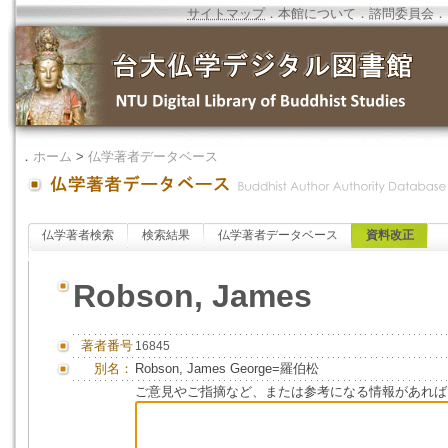
サイトマップ
．
本館について
．
諮問委員会
．
．
ホーム
>
仏学著者データベース
仏学著者検索
検索結果
仏学著者データベース
資料改正
Robson, James
著者番号
16845
別名：
Robson, James George=羅伯松
ご意見やご指摘など、または参考になる情報があれば