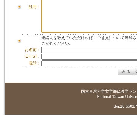
説明：
連絡先を教えていただければ、ご意見について連絡さ
ご安心ください。
お名前：
E-mail：
電話：
国立台湾大学
文学部仏教学セン
National Taiwan Universi
doi:10.6681