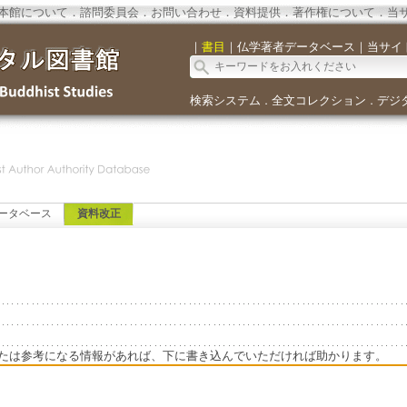
本館について
．
諮問委員会
．
お問い合わせ
．
資料提供
．
著作権について
．
当
｜
書目
｜
仏学著者データベース
｜
当サイ
検索システム
全文コレクション
デジ
．
．
ータベース
資料改正
たは参考になる情報があれば、下に書き込んでいただければ助かります。