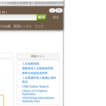
サイトの内容を引用する
．
ホームページへ
中
EN
ト内
｜
戻る
タル仏経
言語レッスン
リンク
．
．
関連サイト
。
人名規範檢索
。
佛教著者人名權威資料庫
。
佛學名相規範資料庫
。
人名權威明清人物傳記資料
查詢
。
CiNii Author Search
Library of Congress
。
Authorities
VIAF(Virtual International
。
Authority File)