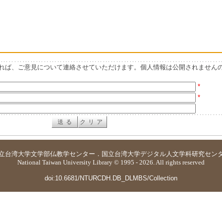
れば、ご意見について連絡させていただけます。個人情報は公開されません
*
*
立台湾大学
文学部仏教学センター
．
国立台湾大学デジタル人文学科研究セン
National Taiwan University Library © 1995 - 2026. All rights reserved
doi:10.6681/NTURCDH.DB_DLMBS/Collection