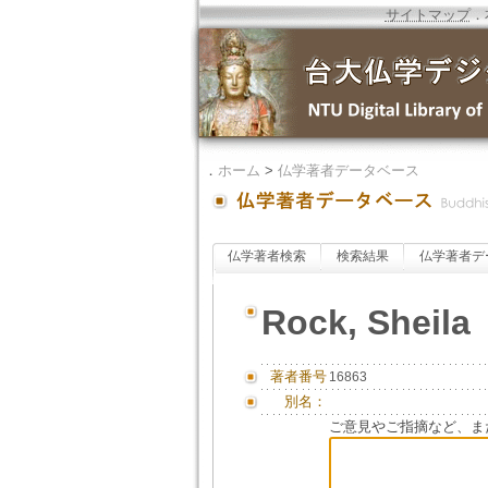
サイトマップ
．
．
ホーム
>
仏学著者データベース
仏学著者検索
検索結果
仏学著者デ
Rock, Sheila
著者番号
16863
別名：
ご意見やご指摘など、ま