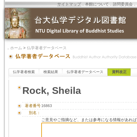
サイトマップ
．
本館について
．
諮問委員会
．
．
ホーム
>
仏学著者データベース
仏学著者検索
検索結果
仏学著者データベース
資料改正
Rock, Sheila
著者番号
16863
別名：
ご意見やご指摘など、または参考になる情報があれば