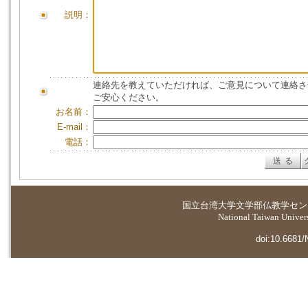
説明：
連絡先を教えていただければ、ご意見について連絡さ
ご安心ください。
お名前：
E-mail：
電話：
国立台湾大学
文学部仏教学セン
National Taiwan Universi
doi:10.6681