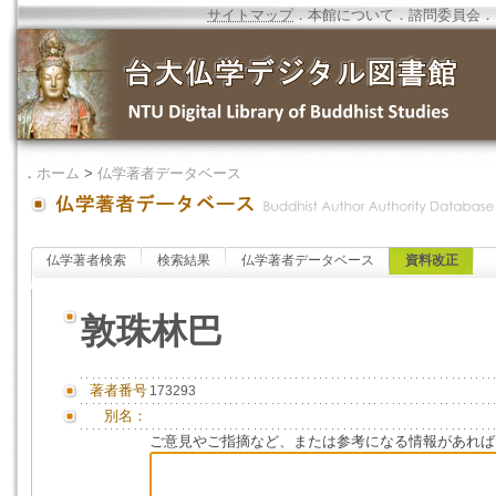
サイトマップ
．
本館について
．
諮問委員会
．
．
ホーム
>
仏学著者データベース
仏学著者検索
検索結果
仏学著者データベース
資料改正
敦珠林巴
著者番号
173293
別名：
ご意見やご指摘など、または参考になる情報があれば