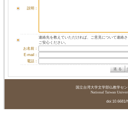
説明：
連絡先を教えていただければ、ご意見について連絡さ
ご安心ください。
お名前：
E-mail：
電話：
国立台湾大学
文学部仏教学セン
National Taiwan Universi
doi:10.6681