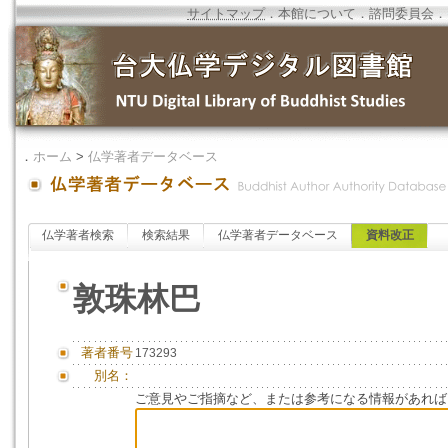
サイトマップ
．
本館について
．
諮問委員会
．
．
ホーム
>
仏学著者データベース
仏学著者検索
検索結果
仏学著者データベース
資料改正
敦珠林巴
著者番号
173293
別名：
ご意見やご指摘など、または参考になる情報があれば