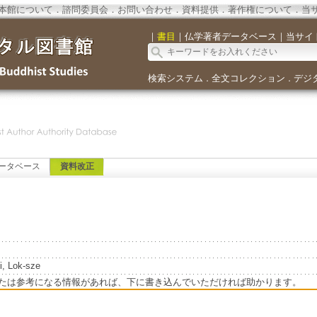
本館について
．
諮問委員会
．
お問い合わせ
．
資料提供
．
著作権について
．
当
｜
書目
｜
仏学著者データベース
｜
当サイ
検索システム
全文コレクション
デジ
．
．
ータベース
資料改正
, Lok-sze
たは参考になる情報があれば、下に書き込んでいただければ助かります。