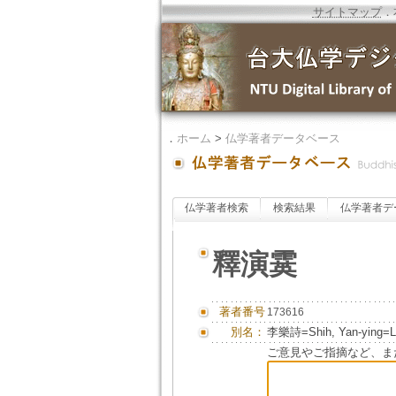
サイトマップ
．
．
ホーム
>
仏学著者データベース
仏学著者検索
検索結果
仏学著者デ
釋演霙
著者番号
173616
別名：
李樂詩=Shih, Yan-ying=Li
ご意見やご指摘など、ま