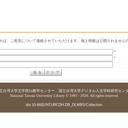
れば、ご意見について連絡させていただけます。個人情報は公開されません
*
*
立台湾大学
文学部仏教学センター
．
国立台湾大学デジタル人文学科研究セン
National Taiwan University Library © 1995 - 2026. All rights reserved
doi:10.6681/NTURCDH.DB_DLMBS/Collection