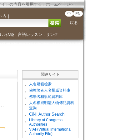
サイトの内容を引用する
．
ホームページへ
中
EN
ト内
｜
戻る
タル仏経
言語レッスン
リンク
．
．
関連サイト
。
人名規範檢索
。
佛教著者人名權威資料庫
。
佛學名相規範資料庫
。
人名權威明清人物傳記資料
查詢
。
CiNii Author Search
Library of Congress
。
Authorities
VIAF(Virtual International
。
Authority File)