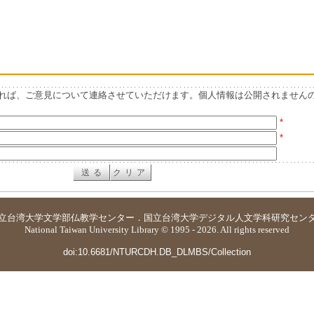
れば、ご意見について連絡させていただけます。個人情報は公開されません
*
*
立台湾大学
文学部仏教学センター
．
国立台湾大学デジタル人文学科研究セン
National Taiwan University Library © 1995 - 2026. All rights reserved
doi:10.6681/NTURCDH.DB_DLMBS/Collection