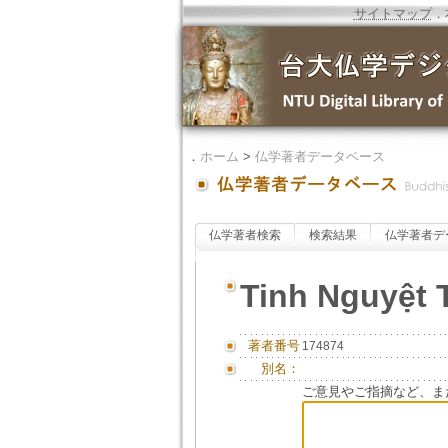
サイトマップ
．
．
ホーム
>
仏学著者データベース
仏学著者検索
検索結果
仏学著者デ
Tinh Nguyệt
著者番号
174874
別名：
ご意見やご指摘など、ま