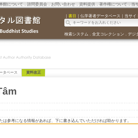
本館について
．
諮問委員会
．
お問い合わせ
．
資料提供
．
著作権について
．
当
｜
書目
｜
仏学著者データベース
｜
当サイ
検索システム
全文コレクション
デジ
．
．
ータベース
資料改正
 Tâm
たは参考になる情報があれば、下に書き込んでいただければ助かります。