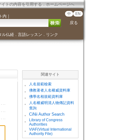
サイトの内容を引用する
．
ホームページへ
中
EN
ト内
｜
戻る
タル仏経
言語レッスン
リンク
．
．
関連サイト
。
人名規範檢索
。
佛教著者人名權威資料庫
。
佛學名相規範資料庫
。
人名權威明清人物傳記資料
查詢
。
CiNii Author Search
Library of Congress
。
Authorities
VIAF(Virtual International
。
Authority File)