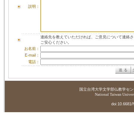
説明：
連絡先を教えていただければ、ご意見について連絡さ
ご安心ください。
お名前：
E-mail：
電話：
国立台湾大学
文学部仏教学セン
National Taiwan Universi
doi:10.6681