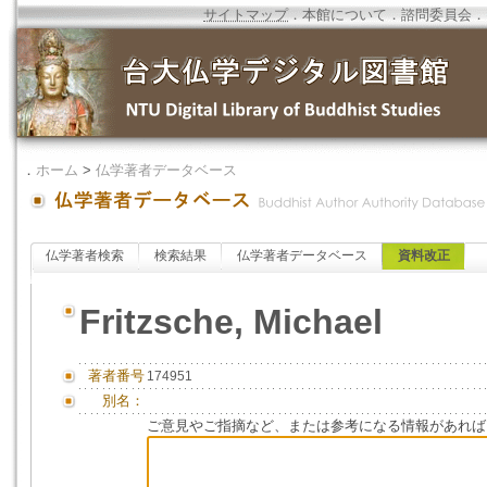
サイトマップ
．
本館について
．
諮問委員会
．
．
ホーム
>
仏学著者データベース
仏学著者検索
検索結果
仏学著者データベース
資料改正
Fritzsche, Michael
著者番号
174951
別名：
ご意見やご指摘など、または参考になる情報があれば