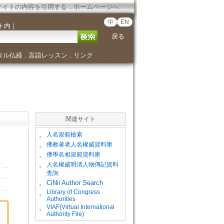
サイトの内容を引用する
．
ホームページへ
中
EN
ト内
｜
戻る
タル仏経
言語レッスン
リンク
．
．
関連サイト
。
人名規範檢索
。
佛教著者人名權威資料庫
。
佛學名相規範資料庫
。
人名權威明清人物傳記資料
查詢
。
CiNii Author Search
Library of Congress
。
Authorities
VIAF(Virtual International
。
Authority File)