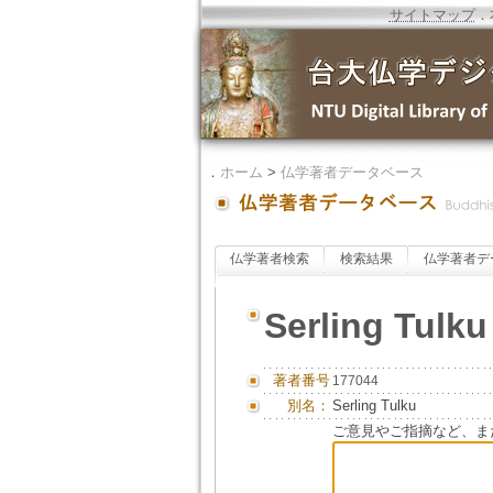
サイトマップ
．
．
ホーム
>
仏学著者データベース
仏学著者検索
検索結果
仏学著者デ
Serling Tulk
著者番号
177044
別名：
Serling Tulku
ご意見やご指摘など、ま