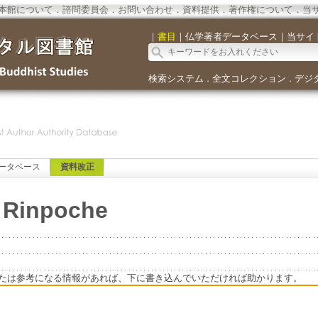
本館について
．
諮問委員会
．
お問い合わせ
．
資料提供
．
著作権について
．
当
｜
書目
｜
仏学著者データベース
｜
当サイ
検索システム
全文コレクション
デジ
．
．
ータベース
資料改正
u Rinpoche
たは参考になる情報があれば、下に書き込んでいただければ助かります。