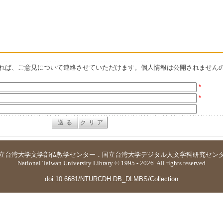
れば、ご意見について連絡させていただけます。個人情報は公開されません
*
*
立台湾大学
文学部仏教学センター
．
国立台湾大学デジタル人文学科研究セン
National Taiwan University Library © 1995 - 2026. All rights reserved
doi:10.6681/NTURCDH.DB_DLMBS/Collection