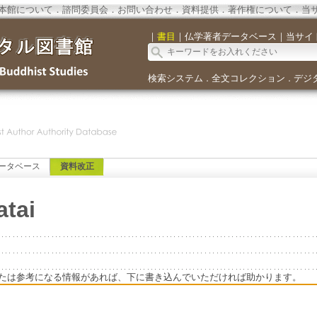
本館について
．
諮問委員会
．
お問い合わせ
．
資料提供
．
著作権について
．
当
｜
書目
｜
仏学著者データベース
｜
当サイ
検索システム
全文コレクション
デジ
．
．
ータベース
資料改正
atai
たは参考になる情報があれば、下に書き込んでいただければ助かります。