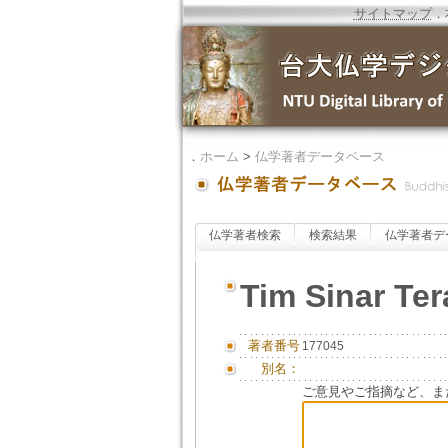
サイトマップ
．
．
ホーム
>
仏学著者データベース
仏学著者検索
検索結果
仏学著者デ
Tim Sinar Ter
著者番号
177045
別名：
ご意見やご指摘など、ま