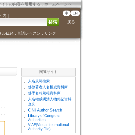
サイトの内容を引用する
．
ホームページへ
中
EN
ト内
｜
戻る
タル仏経
言語レッスン
リンク
．
．
関連サイト
。
人名規範檢索
。
佛教著者人名權威資料庫
。
佛學名相規範資料庫
。
人名權威明清人物傳記資料
查詢
。
CiNii Author Search
Library of Congress
。
Authorities
VIAF(Virtual International
。
Authority File)