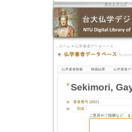
サイトマップ
．
．
ホーム
>
仏学著者データベース
仏学著者検索
検索結果
仏学著者デ
Sekimori, Ga
著者番号
18021
別名：
ご意見やご指摘など、ま