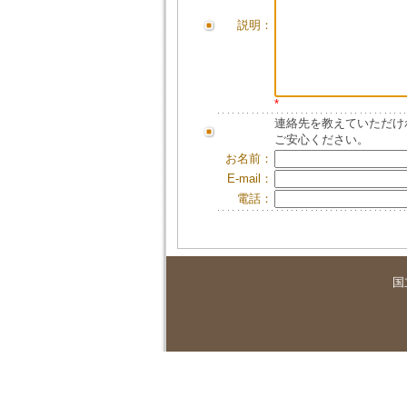
説明：
*
連絡先を教えていただけ
ご安心ください。
お名前：
E-mail：
電話：
国