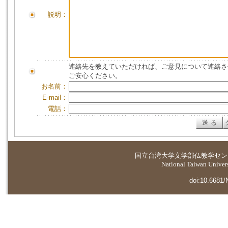
説明：
連絡先を教えていただければ、ご意見について連絡さ
ご安心ください。
お名前：
E-mail：
電話：
国立台湾大学
文学部仏教学セン
National Taiwan Universi
doi:10.6681