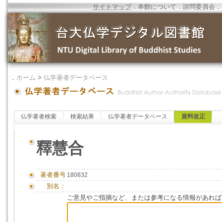
サイトマップ
．
本館について
．
諮問委員会
．
．
ホーム
>
仏学著者データベース
仏学著者検索
検索結果
仏学著者データベース
資料改正
釋慧合
著者番号
180832
別名：
ご意見やご指摘など、または参考になる情報があれば