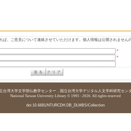
れば、ご意見について連絡させていただけます。個人情報は公開されません
*
*
立台湾大学
文学部仏教学センター
．
国立台湾大学デジタル人文学科研究セン
National Taiwan University Library © 1995 - 2026. All rights reserved
doi:10.6681/NTURCDH.DB_DLMBS/Collection