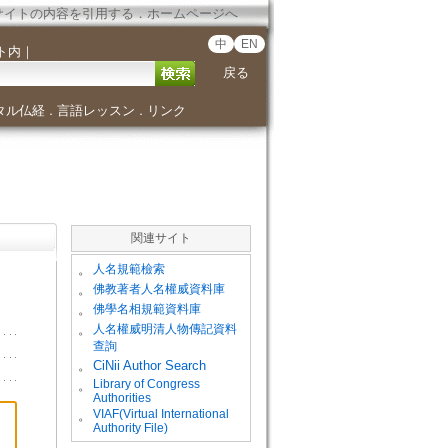
サイトの内容を引用する
．
ホームページへ
中
EN
ト内
｜
戻る
タル仏経
言語レッスン
リンク
．
．
関連サイト
。
人名規範檢索
。
佛教著者人名權威資料庫
。
佛學名相規範資料庫
。
人名權威明清人物傳記資料
查詢
。
CiNii Author Search
Library of Congress
。
Authorities
VIAF(Virtual International
。
Authority File)