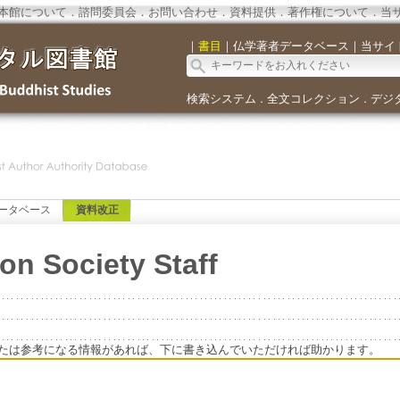
本館について
．
諮問委員会
．
お問い合わせ
．
資料提供
．
著作権について
．
当
｜
書目
｜
仏学著者データベース
｜
当サイ
検索システム
全文コレクション
デジ
．
．
ータベース
資料改正
ion Society Staff
たは参考になる情報があれば、下に書き込んでいただければ助かります。