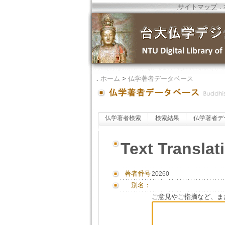
サイトマップ
．
．
ホーム
>
仏学著者データベース
仏学著者検索
検索結果
仏学著者デ
Text Translat
著者番号
20260
別名：
ご意見やご指摘など、ま