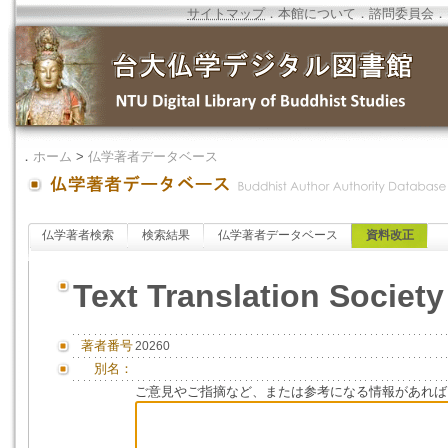
サイトマップ
．
本館について
．
諮問委員会
．
．
ホーム
>
仏学著者データベース
仏学著者検索
検索結果
仏学著者データベース
資料改正
Text Translation Society
著者番号
20260
別名：
ご意見やご指摘など、または参考になる情報があれば