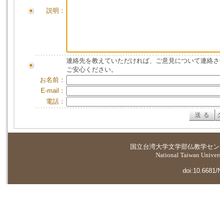
説明：
連絡先を教えていただければ、ご意見について連絡さ
ご安心ください。
お名前：
E-mail：
電話：
国立台湾大学
文学部仏教学セン
National Taiwan Universi
doi:10.6681