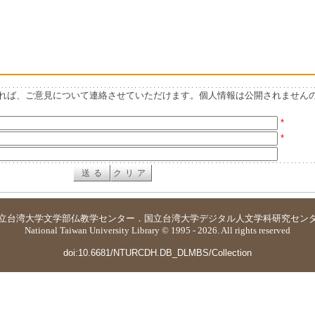
れば、ご意見について連絡させていただけます。個人情報は公開されません
*
*
立台湾大学
文学部仏教学センター
．
国立台湾大学デジタル人文学科研究セン
National Taiwan University Library © 1995 - 2026. All rights reserved
doi:10.6681/NTURCDH.DB_DLMBS/Collection