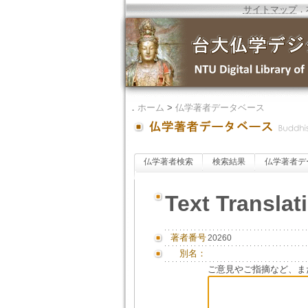
サイトマップ
．
．
ホーム
>
仏学著者データベース
仏学著者検索
検索結果
仏学著者デ
Text Translat
著者番号
20260
別名：
ご意見やご指摘など、ま