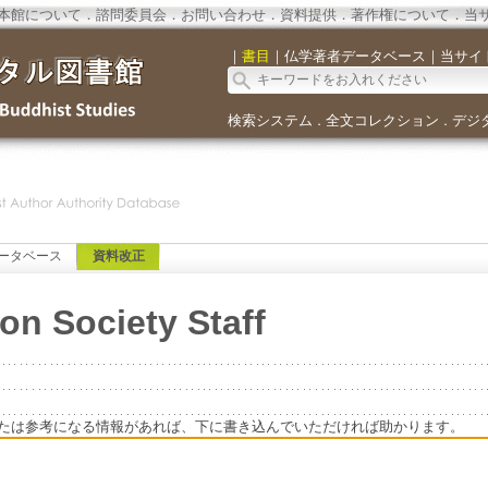
本館について
．
諮問委員会
．
お問い合わせ
．
資料提供
．
著作権について
．
当
｜
書目
｜
仏学著者データベース
｜
当サイ
検索システム
全文コレクション
デジ
．
．
ータベース
資料改正
ion Society Staff
たは参考になる情報があれば、下に書き込んでいただければ助かります。