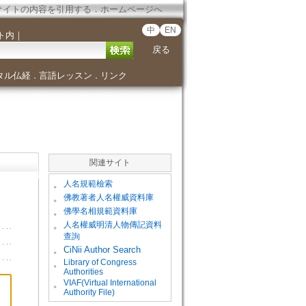
サイトの内容を引用する
．
ホームページへ
中
EN
ト内
｜
戻る
タル仏経
言語レッスン
リンク
．
．
関連サイト
。
人名規範檢索
。
佛教著者人名權威資料庫
。
佛學名相規範資料庫
。
人名權威明清人物傳記資料
查詢
。
CiNii Author Search
Library of Congress
。
Authorities
VIAF(Virtual International
。
Authority File)