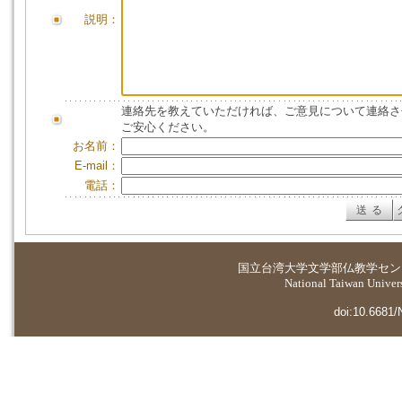
説明：
連絡先を教えていただければ、ご意見について連絡さ
ご安心ください。
お名前：
E-mail：
電話：
国立台湾大学
文学部仏教学セン
National Taiwan Universi
doi:10.6681