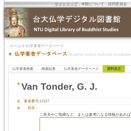
サイトマップ
．
本館について
．
諮問委員会
．
．
ホーム
>
仏学著者データベース
仏学著者検索
検索結果
仏学著者データベース
資料改正
Van Tonder, G. J.
著者番号
21157
別名：
ご意見やご指摘など、または参考になる情報があれば