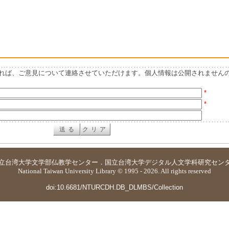
れば、ご意見について連絡させていただけます。個人情報は公開されません
*
*
立台湾大学
文学部仏教学センター
．
国立台湾大学デジタル人文学科研究セン
National Taiwan University Library © 1995 - 2026. All rights reserved
doi:10.6681/NTURCDH.DB_DLMBS/Collection