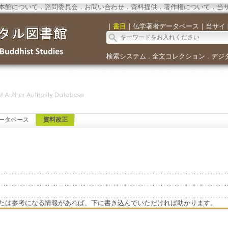
本館について
．
諮問委員会
．
お問い合わせ
．
資料提供
．
著作権について
．
当
｜
書目
｜
仏学著者データベース
｜
当サイ
検索システム
全文コレクション
デジ
．
．
ータベース
資料改正
たは参考になる情報があれば、下に書き込んでいただければ助かります。