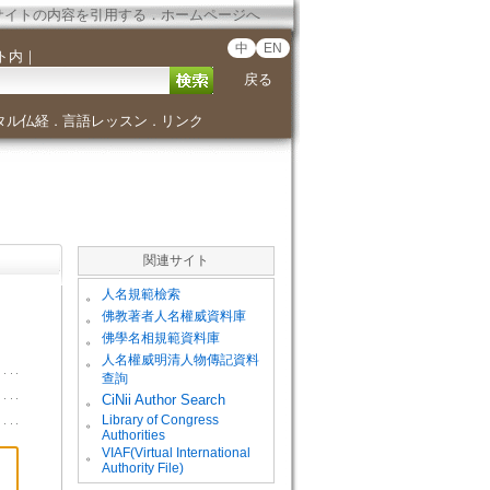
サイトの内容を引用する
．
ホームページへ
中
EN
ト内
｜
戻る
タル仏経
言語レッスン
リンク
．
．
関連サイト
。
人名規範檢索
。
佛教著者人名權威資料庫
。
佛學名相規範資料庫
。
人名權威明清人物傳記資料
查詢
。
CiNii Author Search
Library of Congress
。
Authorities
VIAF(Virtual International
。
Authority File)