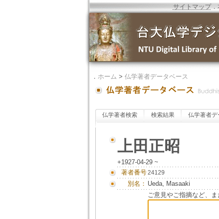
サイトマップ
．
．
ホーム
>
仏学著者データベース
仏学著者検索
検索結果
仏学著者デ
上田正昭
+1927-04-29 ~
著者番号
24129
別名：
Ueda, Masaaki
ご意見やご指摘など、ま