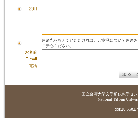
説明：
連絡先を教えていただければ、ご意見について連絡さ
ご安心ください。
お名前：
E-mail：
電話：
国立台湾大学
文学部仏教学セン
National Taiwan Universi
doi:10.6681