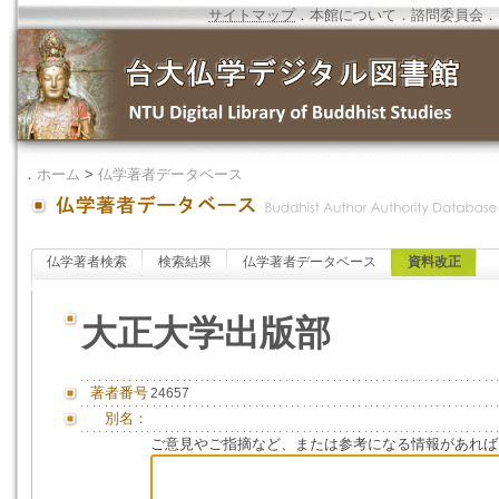
サイトマップ
．
本館について
．
諮問委員会
．
．
ホーム
>
仏学著者データベース
仏学著者検索
検索結果
仏学著者データベース
資料改正
大正大学出版部
著者番号
24657
別名：
ご意見やご指摘など、または参考になる情報があれば