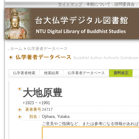
サイトマップ
．
本館について
．
諮問委員会
．
．
ホーム
>
仏学著者データベース
仏学著者検索
検索結果
仏学著者データベース
資料改正
大地原豊
+1923 ~ +1991
著者番号
24717
別名：
Ojihara, Yutaka
ご意見やご指摘など、または参考になる情報があれば