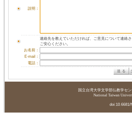
説明：
連絡先を教えていただければ、ご意見について連絡さ
ご安心ください。
お名前：
E-mail：
電話：
国立台湾大学
文学部仏教学セン
National Taiwan Universi
doi:10.6681