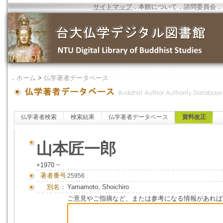
サイトマップ
．
本館について
．
諮問委員会
．
．
ホーム
>
仏学著者データベース
仏学著者検索
検索結果
仏学著者データベース
資料改正
山本匠一郎
+1970 ~
著者番号
25956
別名：
Yamamoto, Shoichiro
ご意見やご指摘など、または参考になる情報があれば