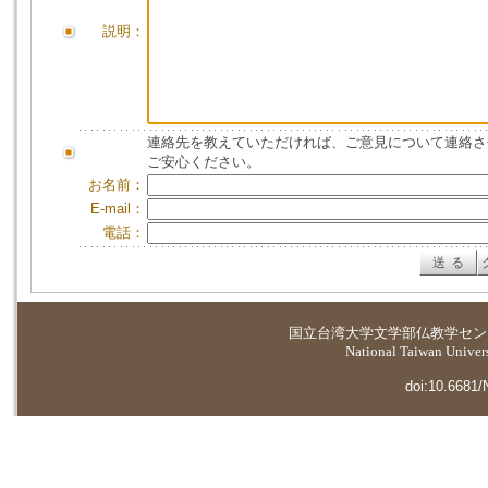
説明：
連絡先を教えていただければ、ご意見について連絡さ
ご安心ください。
お名前：
E-mail：
電話：
国立台湾大学
文学部仏教学セン
National Taiwan Universi
doi:10.6681