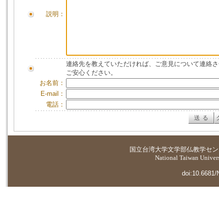
説明：
連絡先を教えていただければ、ご意見について連絡さ
ご安心ください。
お名前：
E-mail：
電話：
国立台湾大学
文学部仏教学セン
National Taiwan Universi
doi:10.6681