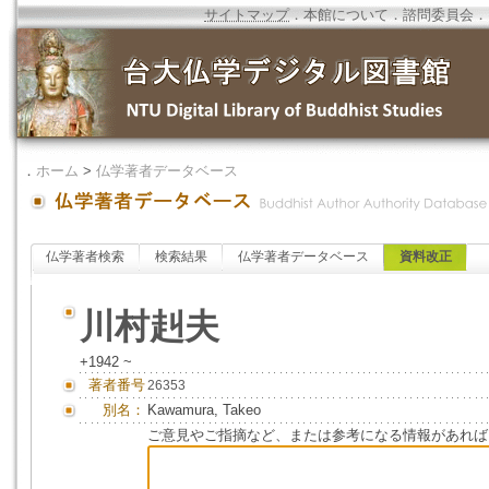
サイトマップ
．
本館について
．
諮問委員会
．
．
ホーム
>
仏学著者データベース
仏学著者検索
検索結果
仏学著者データベース
資料改正
川村赳夫
+1942 ~
著者番号
26353
別名：
Kawamura, Takeo
ご意見やご指摘など、または参考になる情報があれば