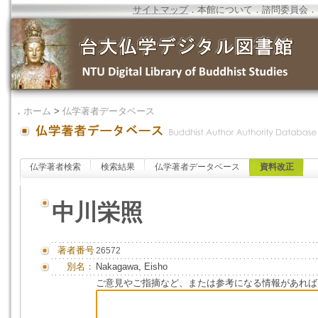
サイトマップ
．
本館について
．
諮問委員会
．
．
ホーム
>
仏学著者データベース
仏学著者検索
検索結果
仏学著者データベース
資料改正
中川栄照
著者番号
26572
別名：
Nakagawa, Eisho
ご意見やご指摘など、または参考になる情報があれば