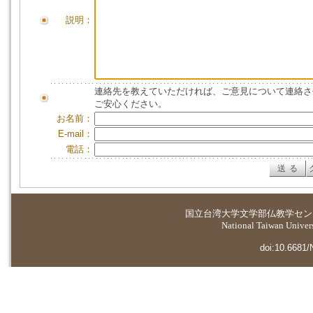
説明：
連絡先を教えていただければ、ご意見について連絡さ
ご安心ください。
お名前：
E-mail：
電話：
国立台湾大学
文学部仏教学セン
National Taiwan Universi
doi:10.6681