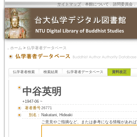
サイトマップ
．
本館について
．
諮問委員会
．
．
ホーム
>
仏学著者データベース
仏学著者検索
検索結果
仏学著者データベース
資料改正
中谷英明
+1947-06 ~
著者番号
26771
別名：
Nakatani, Hideaki
ご意見やご指摘など、または参考になる情報があれば