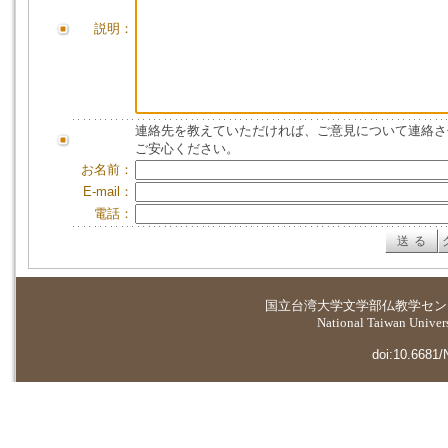
説明：
連絡先を教えていただければ、ご意見について連絡さ
ご安心ください。
お名前：
E-mail：
電話：
国立台湾大学
文学部仏教学セン
National Taiwan Universi
doi:10.6681