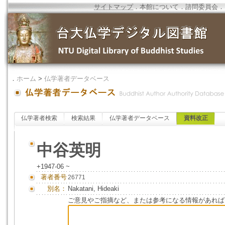
サイトマップ
．
本館について
．
諮問委員会
．
．
ホーム
>
仏学著者データベース
仏学著者検索
検索結果
仏学著者データベース
資料改正
中谷英明
+1947-06 ~
著者番号
26771
別名：
Nakatani, Hideaki
ご意見やご指摘など、または参考になる情報があれば