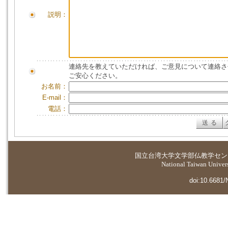
説明：
連絡先を教えていただければ、ご意見について連絡さ
ご安心ください。
お名前：
E-mail：
電話：
国立台湾大学
文学部仏教学セン
National Taiwan Universi
doi:10.6681