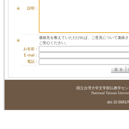
説明：
連絡先を教えていただければ、ご意見について連絡さ
ご安心ください。
お名前：
E-mail：
電話：
国立台湾大学
文学部仏教学セン
National Taiwan Universi
doi:10.6681