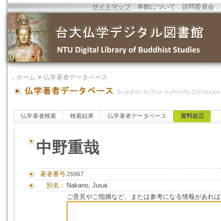
サイトマップ
．
本館について
．
諮問委員会
．
．
ホーム
>
仏学著者データベース
仏学著者検索
検索結果
仏学著者データベース
資料改正
中野重哉
著者番号
26967
別名：
Nakano, Jusai
ご意見やご指摘など、または参考になる情報があれば