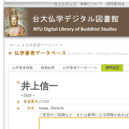
サイトマップ
．
本館について
．
諮問委員会
．
．
ホーム
>
仏学著者データベース
仏学著者検索
検索結果
仏学著者データベース
資料改正
井上信一
+1918 ~
著者番号
27193
別名：
Inoue, Shinichi
ご意見やご指摘など、または参考になる情報があれば