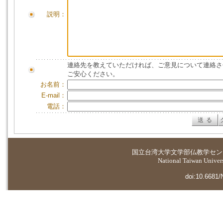
説明：
連絡先を教えていただければ、ご意見について連絡さ
ご安心ください。
お名前：
E-mail：
電話：
国立台湾大学
文学部仏教学セン
National Taiwan Universi
doi:10.6681