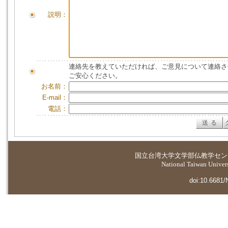
説明：
連絡先を教えていただければ、ご意見について連絡さ
ご安心ください。
お名前：
E-mail：
電話：
国立台湾大学
文学部仏教学セン
National Taiwan Universi
doi:10.6681