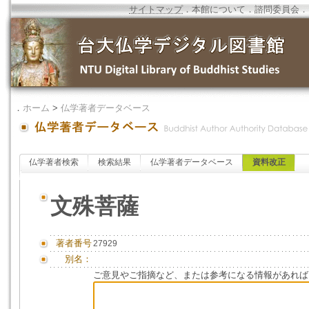
サイトマップ
．
本館について
．
諮問委員会
．
．
ホーム
>
仏学著者データベース
仏学著者検索
検索結果
仏学著者データベース
資料改正
文殊菩薩
著者番号
27929
別名：
ご意見やご指摘など、または参考になる情報があれば