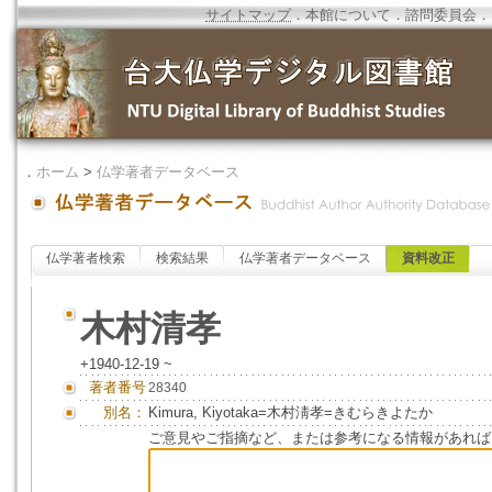
サイトマップ
．
本館について
．
諮問委員会
．
．
ホーム
>
仏学著者データベース
仏学著者検索
検索結果
仏学著者データベース
資料改正
木村清孝
+1940-12-19 ~
著者番号
28340
別名：
Kimura, Kiyotaka=木村淸孝=きむらきよたか
ご意見やご指摘など、または参考になる情報があれば