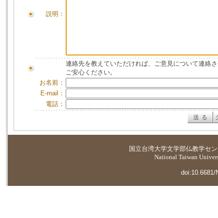
説明：
連絡先を教えていただければ、ご意見について連絡さ
ご安心ください。
お名前：
E-mail：
電話：
国立台湾大学
文学部仏教学セン
National Taiwan Universi
doi:10.6681