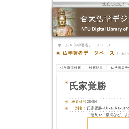
サイトマップ
．
．
ホーム
>
仏学著者データベース
仏学著者検索
検索結果
仏学著者デ
氏家覚勝
著者番号
28484
別名：
氏家覺勝=Ujike, Kakush
ご意見やご指摘など、ま