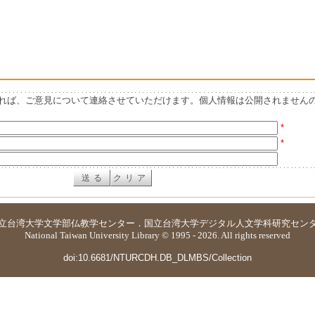
れば、ご意見について連絡させていただけます。個人情報は公開されません
*
*
立台湾大学
文学部仏教学センター
．
国立台湾大学デジタル人文学科研究セン
National Taiwan University Library © 1995 - 2026. All rights reserved
doi:10.6681/NTURCDH.DB_DLMBS/Collection