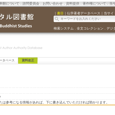
本館について
．
諮問委員会
．
お問い合わせ
．
資料提供
．
著作権について
．
当
｜
書目
｜
仏学著者データベース
｜
当サイ
検索システム
全文コレクション
デジ
．
．
ータベース
資料改正
o
たは参考になる情報があれば、下に書き込んでいただければ助かります。