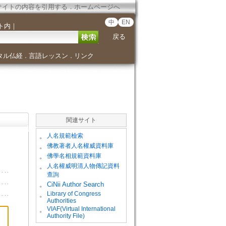
サイトの内容を引用する
．
ホームページへ
中
EN
ト内
｜
戻る
タル仏経
言語レッスン
リンク
．
．
関連サイト
。
人名規範檢索
。
佛教著者人名權威資料庫
。
佛學名相規範資料庫
。
人名權威明清人物傳記資料
查詢
。
CiNii Author Search
Library of Congress
。
Authorities
VIAF(Virtual International
。
Authority File)