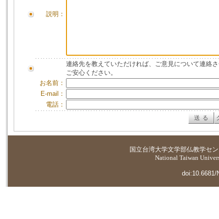
説明：
連絡先を教えていただければ、ご意見について連絡さ
ご安心ください。
お名前：
E-mail：
電話：
国立台湾大学
文学部仏教学セン
National Taiwan Universi
doi:10.6681