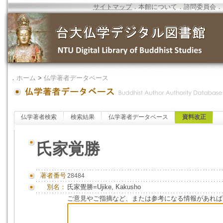
サイトマップ
．
本館について
．
諮問委員会
．
．
ホーム
>
仏学著者データベース
仏学著者検索
検索結果
仏学著者データベース
資料改正
氏家覚勝
著者番号
28484
別名：
氏家覺勝=Ujike, Kakusho
ご意見やご指摘など、または参考になる情報があれば