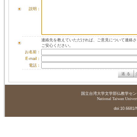
説明：
連絡先を教えていただければ、ご意見について連絡さ
ご安心ください。
お名前：
E-mail：
電話：
国立台湾大学
文学部仏教学セン
National Taiwan Universi
doi:10.6681