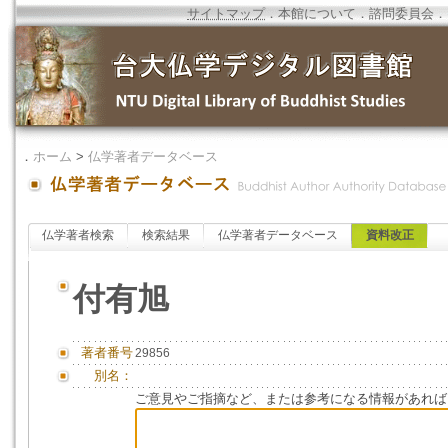
サイトマップ
．
本館について
．
諮問委員会
．
．
ホーム
>
仏学著者データベース
仏学著者検索
検索結果
仏学著者データベース
資料改正
付有旭
著者番号
29856
別名：
ご意見やご指摘など、または参考になる情報があれば