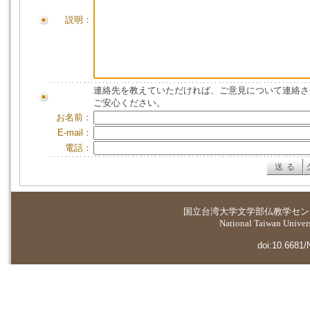
説明：
連絡先を教えていただければ、ご意見について連絡さ
ご安心ください。
お名前：
E-mail：
電話：
国立台湾大学
文学部仏教学セン
National Taiwan Universi
doi:10.6681