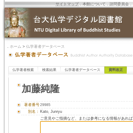
サイトマップ
．
本館について
．
諮問委員会
．
．
ホーム
>
仏学著者データベース
仏学著者検索
検索結果
仏学著者データベース
資料改正
加藤純隆
著者番号
29985
別名：
Kato, Junryu
ご意見やご指摘など、または参考になる情報があれば