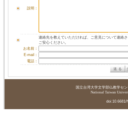
説明：
連絡先を教えていただければ、ご意見について連絡さ
ご安心ください。
お名前：
E-mail：
電話：
国立台湾大学
文学部仏教学セン
National Taiwan Universi
doi:10.6681