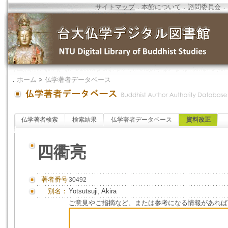
サイトマップ
．
本館について
．
諮問委員会
．
．
ホーム
>
仏学著者データベース
仏学著者検索
検索結果
仏学著者データベース
資料改正
四衢亮
著者番号
30492
別名：
Yotsutsuji, Akira
ご意見やご指摘など、または参考になる情報があれば